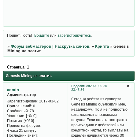
Привет, Гость!
Войдите
или
зарегистрируйтесь
.
»
Форум вебмастеров | Раскрутка сайтов.
»
Крипта
»
Genesis
Mining не платит.
Страница:
1
Genesis Mining не платит.
Поделиться
2020-05-30
1
admin
23:45:34
Администратор
Сегодня ребята из суппорта
Зарегистрирован
: 2017-03-02
Genesis Mining объяснили мне,
Приглашений:
0
недалекому, что я не полностью
Сообщений:
78
ознакомился с правилами
Уважение:
[+0/-0]
покупки. Если оплата контракта
Позитив:
[+0/-0]
происходила с дебетовой или
Провел на форуме:
кредитной карты, то выплаты на
4 часа 21 минуту
Последний визит:
кошелек начинаются через 30