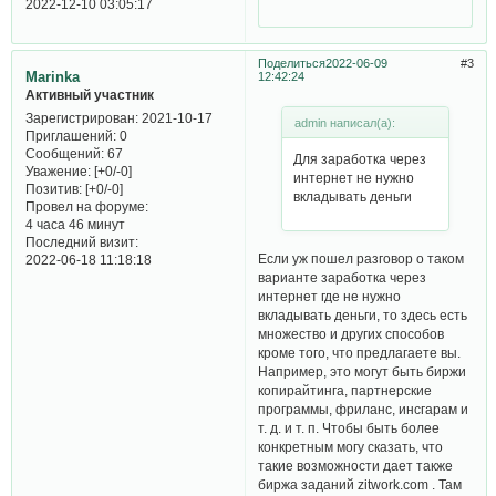
2022-12-10 03:05:17
Поделиться
2022-06-09
3
Marinka
12:42:24
Активный участник
Зарегистрирован
: 2021-10-17
admin написал(а):
Приглашений:
0
Сообщений:
67
Для заработка через
Уважение:
[+0/-0]
интернет не нужно
Позитив:
[+0/-0]
вкладывать деньги
Провел на форуме:
4 часа 46 минут
Последний визит:
Если уж пошел разговор о таком
2022-06-18 11:18:18
варианте заработка через
интернет где не нужно
вкладывать деньги, то здесь есть
множество и других способов
кроме того, что предлагаете вы.
Например, это могут быть биржи
копирайтинга, партнерские
программы, фриланс, инсгарам и
т. д. и т. п. Чтобы быть более
конкретным могу сказать, что
такие возможности дает также
биржа заданий zitwork.com . Там